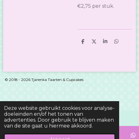
€2,75 per stuk.
D
D
S
D
e
e
h
e
l
e
a
l
e
l
r
e
n
e
n
© 2018 - 2026 Tjarenka Taarten & Cupcakes
Deze website gebruikt cookies voor analyse-
doeleinden en/of het tonen van
advertenties. Door gebruik te blijven maken
van de site gaat u hiermee akkoord.