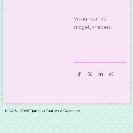
Vraag naar de
mogelijkheden.
D
D
S
D
e
e
h
e
l
e
a
l
e
l
r
e
n
e
n
© 2018 - 2026 Tjarenka Taarten & Cupcakes